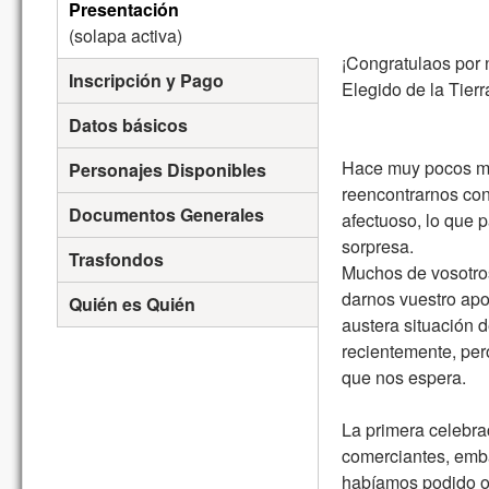
Pestañas verticales
Presentación
(solapa activa)
¡Congratulaos por 
Inscripción y Pago
Elegido de la Tierr
Datos básicos
Hace muy pocos mes
Personajes Disponibles
reencontrarnos con
Documentos Generales
afectuoso, lo que p
sorpresa.
Trasfondos
Muchos de vosotro
darnos vuestro ap
Quién es Quién
austera situación 
recientemente, pero
que nos espera.
La primera celebra
comerciantes, emba
habíamos podido ot