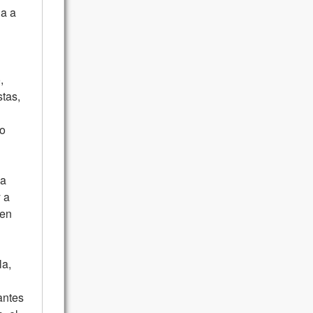
ga a
,
tas,
no
ha
 a
 en
la,
antes