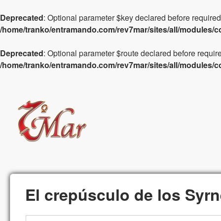
Deprecated
: Optional parameter $key declared before required 
/home/tranko/entramando.com/rev7mar/sites/all/modules/c
Deprecated
: Optional parameter $route declared before require
/home/tranko/entramando.com/rev7mar/sites/all/modules/c
ReV7Mar
El crepúsculo de los Syrn