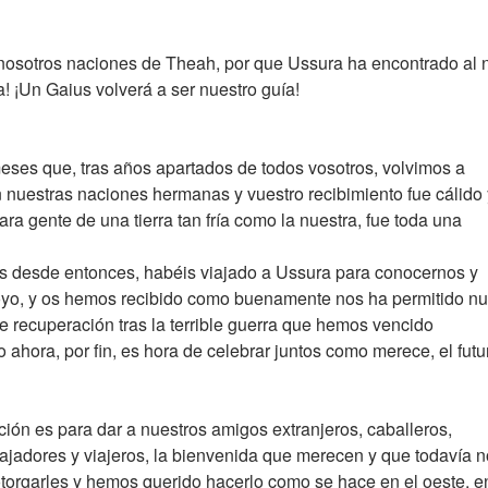
nosotros naciones de Theah, por que Ussura ha encontrado al
a! ¡Un Gaius volverá a ser nuestro guía!
es que, tras años apartados de todos vosotros, volvimos a
 nuestras naciones hermanas y vuestro recibimiento fue cálido 
ara gente de una tierra tan fría como la nuestra, fue toda una
s desde entonces, habéis viajado a Ussura para conocernos y
oyo, y os hemos recibido como buenamente nos ha permitido nu
de recuperación tras la terrible guerra que hemos vencido
 ahora, por fin, es hora de celebrar juntos como merece, el futu
ción es para dar a nuestros amigos extranjeros, caballeros,
jadores y viajeros, la bienvenida que merecen y que todavía n
orgarles y hemos querido hacerlo como se hace en el oeste, e