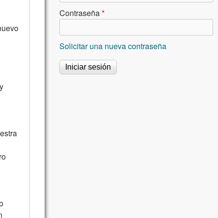
Contraseña
*
 nuevo
Solicitar una nueva contraseña
y
estra
ro
o
n