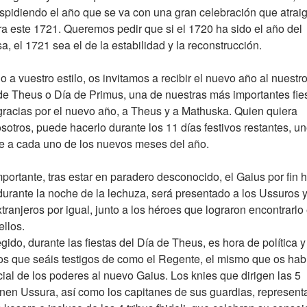
despidiendo el año que se va con una gran celebración que atrai
ra este 1721. Queremos pedir que si el 1720 ha sido el año del
a, el 1721 sea el de la estabilidad y la reconstrucción.
o a vuestro estilo, os invitamos a recibir el nuevo año al nuestro
de Theus o Día de Primus, una de nuestras más importantes fies
racias por el nuevo año, a Theus y a Mathuska. Quien quiera
otros, puede hacerlo durante los 11 días festivos restantes, u
rte a cada uno de los nuevos meses del año.
portante, tras estar en paradero desconocido, el Gaius por fin 
durante la noche de la lechuza, será presentado a los Ussuros y
ranjeros por igual, junto a los héroes que lograron encontrarlo
ellos.
gido, durante las fiestas del Día de Theus, es hora de política y
os que seáis testigos de como el Regente, el mismo que os hab
cial de los poderes al nuevo Gaius. Los knies que dirigen las 5
n Ussura, así como los capitanes de sus guardias, represent