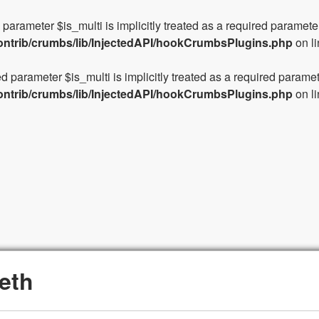
parameter $is_multi is implicitly treated as a required paramete
ontrib/crumbs/lib/InjectedAPI/hookCrumbsPlugins.php
on l
d parameter $is_multi is implicitly treated as a required paramet
ontrib/crumbs/lib/InjectedAPI/hookCrumbsPlugins.php
on l
Pasar al contenido principal
eth